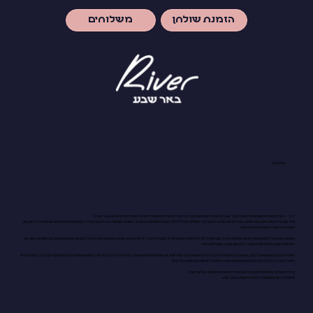
משלוחים
הזמנת שולחן
קצת עלינו
ריבר - רשת המסעדות האסיאתית הגיעה לבאר שבע! אז את הרשת אתם בטוח כבר מכירים, אבל מה אתם יודעים על הסניף החדש שלנו בבאר שבע?
אחד מסניפי הרשת היפים, המרשימים, הגדולים והאיכותיים. הגענו לעיר בתחילת שנת 2023 והבאנו איתנו את הבשורה, יש מטבח אסיאתי בבירת הנגב! מבחר טעמים אותנטיים ממש כמו במזרח הרחוק, תוך
הקפדה על חומרי הגלם האיכותיים ביותר.
המסעדה מציעה 2 מתחמים מרשימים, המתחם הגדול, שם הסטייל לא ייעלם מעיניכם וגם תוכלו לשבת על הבר, להיות קרובים למטבח ולשפים שלנו שיכינו לכם את המנות ממש מולכם. המתחם השני הוא
המרפסת המקורה ואיזו אווירה מחכה לכם שם עם בר קוקטיילים מיוחד.
התפריט שלנו מגוון ומתאים לכולם, צמחונים, טבעוניים וילדים, בו תוכלו למצוא מבחר מנות סושי, ווק, מנות פתיחה מפתיעות, בשרים על גריל רובטה יפני, משקאות מהמזרח וכמובן קוקטיילים, אבל ברמה אחרת!
נשאר לכם רק להחליט אם ליהנות מהטעמים והאווירה במסעדה או ממשלוח מפנק עד הבית.
איזורי המשלוח שלנו מפורטים עבורכם באתר ההזמנות או במוקד הטלפוני שלנו.
למסעדה כשרות מטעם הרבנות הראשית בבאר שבע.