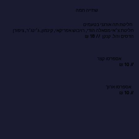
שתייה חמה
חליטת תה אורגני בטעמים
חליטת צ׳אי מסאלה הודי, רויבוש אפריקאי, קינמון, ג׳ינג׳ר, ציפורן
הדסים והל. קנקן // 18 ₪
אספרסו קצר
// 10 ₪
אספרסו ארוך
// 10 ₪