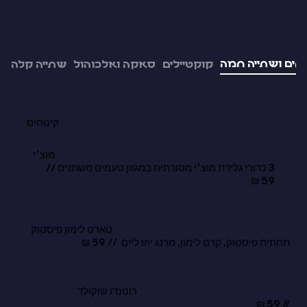
וחים ושתייה חמה
קוקטיילים
סאקה ואלכוהול
שתייה קלה
קינוחים
מוצ׳י
3 כדורי גלידת מוצ׳י מסורתית במגוון טעמים משתנים //
59 ₪
טארט לימון פיסטוק
תחתית פיסטוק, קרם לימון, מרנג יוזו ליים // 59 ₪
רוטנדו שוקולד
// 59 ₪